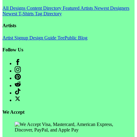
All Designs
Content Directory
Featured Artists
Newest Designers
Newest T-Shirts
Tag Directory
Artists
Artist Signup
Design Guide
TeePublic Blog
Follow Us
We Accept