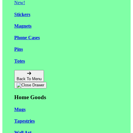
New!
Stickers
Magnets
Phone Cases
Pins
Totes
Back To Menu
Home Goods
Mugs
Tapestries
Wall Art