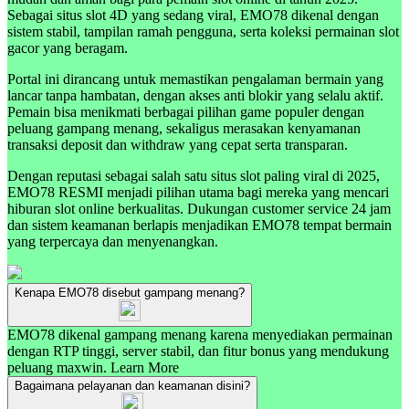
Sebagai situs slot 4D yang sedang viral, EMO78 dikenal dengan
sistem stabil, tampilan ramah pengguna, serta koleksi permainan slot
gacor yang beragam.
Portal ini dirancang untuk memastikan pengalaman bermain yang
lancar tanpa hambatan, dengan akses anti blokir yang selalu aktif.
Pemain bisa menikmati berbagai pilihan game populer dengan
peluang gampang menang, sekaligus merasakan kenyamanan
transaksi deposit dan withdraw yang cepat serta transparan.
Dengan reputasi sebagai salah satu situs slot paling viral di 2025,
EMO78 RESMI menjadi pilihan utama bagi mereka yang mencari
hiburan slot online berkualitas. Dukungan customer service 24 jam
dan sistem keamanan berlapis menjadikan EMO78 tempat bermain
yang terpercaya dan menyenangkan.
Kenapa EMO78 disebut gampang menang?
EMO78 dikenal gampang menang karena menyediakan permainan
dengan RTP tinggi, server stabil, dan fitur bonus yang mendukung
peluang maxwin.
Learn More
Bagaimana pelayanan dan keamanan disini?