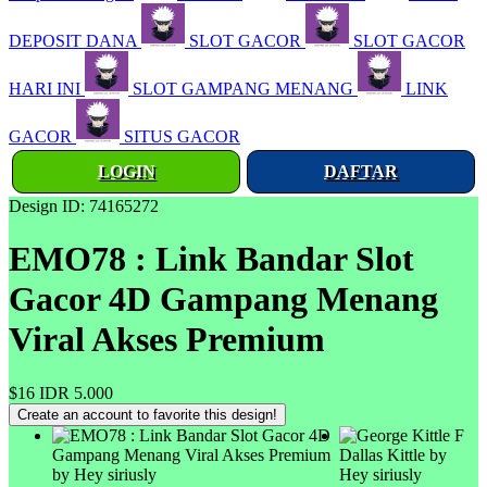
DEPOSIT DANA
SLOT GACOR
SLOT GACOR
HARI INI
SLOT GAMPANG MENANG
LINK
GACOR
SITUS GACOR
LOGIN
DAFTAR
Design ID: 74165272
EMO78 : Link Bandar Slot
Gacor 4D Gampang Menang
Viral Akses Premium
$16
IDR 5.000
Create an account to favorite this design!