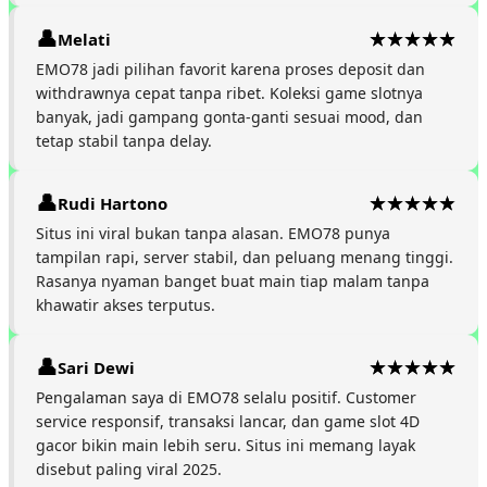
Melati
EMO78 jadi pilihan favorit karena proses deposit dan
withdrawnya cepat tanpa ribet. Koleksi game slotnya
banyak, jadi gampang gonta-ganti sesuai mood, dan
tetap stabil tanpa delay.
Rudi Hartono
Situs ini viral bukan tanpa alasan. EMO78 punya
tampilan rapi, server stabil, dan peluang menang tinggi.
Rasanya nyaman banget buat main tiap malam tanpa
khawatir akses terputus.
Sari Dewi
Pengalaman saya di EMO78 selalu positif. Customer
service responsif, transaksi lancar, dan game slot 4D
gacor bikin main lebih seru. Situs ini memang layak
disebut paling viral 2025.