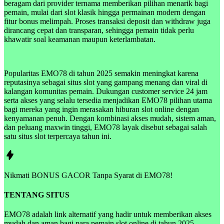
beragam dari provider ternama memberikan pilihan menarik bagi
pemain, mulai dari slot klasik hingga permainan modern dengan
fitur bonus melimpah. Proses transaksi deposit dan withdraw juga
dirancang cepat dan transparan, sehingga pemain tidak perlu
khawatir soal keamanan maupun keterlambatan.
Popularitas EMO78 di tahun 2025 semakin meningkat karena
reputasinya sebagai situs slot yang gampang menang dan viral di
kalangan komunitas pemain. Dukungan customer service 24 jam
serta akses yang selalu tersedia menjadikan EMO78 pilihan utama
bagi mereka yang ingin merasakan hiburan slot online dengan
kenyamanan penuh. Dengan kombinasi akses mudah, sistem aman,
dan peluang maxwin tinggi, EMO78 layak disebut sebagai salah
satu situs slot terpercaya tahun ini.
Nikmati
BONUS GACOR
Tanpa Syarat di
EMO78!
TENTANG SITUS
EMO78 adalah link alternatif yang hadir untuk memberikan akses
mudah dan aman bagi para pemain slot online di tahun 2025.