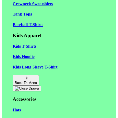
Crewneck Sweatshirts
Tank Tops
Baseball T-Shirts
Kids Apparel
Kids T-Shirts
Kids Hoodie
Kids Long Sleeve T-Shirt
Back To Menu
Accessories
Hats